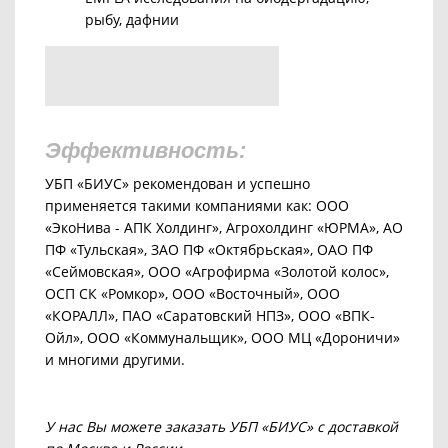
рыбу, дафнии
Эффективность:
УБП «БИУС» рекомендован и успешно
применяется такими компаниями как: ООО
«ЭкоНива - АПК Холдинг», Агрохолдинг «ЮРМА», АО
ПФ «Тульская», ЗАО ПФ «Октябрьская», ОАО ПФ
«Сеймовская», ООО «Агрофирма «Золотой колос»,
ОСП СК «Ромкор», ООО «Восточный», ООО
«КОРАЛЛ», ПАО «Саратовский НПЗ», ООО «ВПК-
Ойл», ООО «Коммунальщик», ООО МЦ «Дороничи»
и многими другими.
У нас Вы можете заказать УБП «БИУС» с доставкой