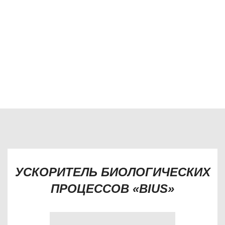
неприятных запахов, снижению социальной
напряжённости, ускорению компостированию навоза,
улучшению показателей сточных вод, обеззараживанию
воды, помещений, дезинфекции персонала,
автотранспорта, снижению затрат на корм, составляющих
до 70% себестоимости продукции (свинины), повышению
качества электроснабжения.
УСКОРИТЕЛЬ БИОЛОГИЧЕСКИХ
ПРОЦЕССОВ «BIUS»