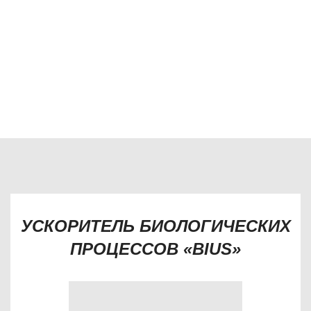
Эффективное решение вопросов по улучшению
показателей воды, обеззараживанию воды, удалению
жировых отложений, очистке жироуловителя, устранению
неприятных запахов, снижению социальной
напряжённости, повышению качества электроснабжения.
УСКОРИТЕЛЬ БИОЛОГИЧЕСКИХ
ПРОЦЕССОВ «BIUS»