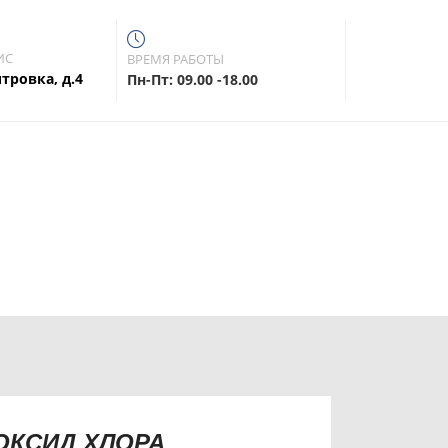
ИС
ВРЕМЯ РАБОТЫ
тровка, д.4
Пн-Пт: 09.00 -18.00
, ускорению компостирования органических
ю качества электроснабжения.
ОКСИД ХЛОРА