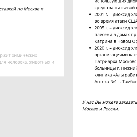
использующих диок
средства питьевой в
ставкой по Москве и
2001 г. – диоксид 
во время атаки СШ
2005 г. – диоксид 
плесени в домах пр
Катрина в Новом О
2020 г. – диоксид 
организациями как:
ержит химических
Патриарха Московск
ля человека, животных и
больницы г. Нижний
клиника «АльтраВит
Аптека №1 г. Тамбо
У нас Вы можете заказат
Москве и России.