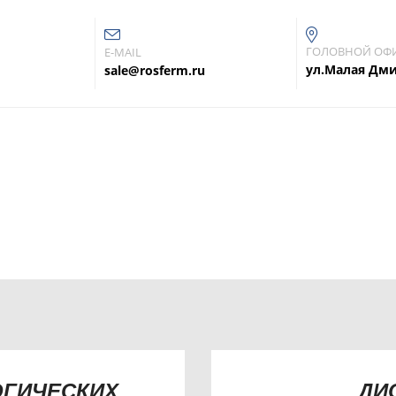
ГОЛОВНОЙ ОФ
E-MAIL
ул.Малая Дми
sale@rosferm.ru
ПОЛИГОНЫ ТКО
нию неприятных запахов, снижению социальной напряжённости
ужбы полигона, обеззараживанию, дезинфекции ТКО, повышени
ОГИЧЕСКИХ
ДИ