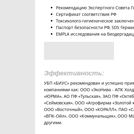
Рекомендацию Экспертного Совета Г
Сертификат соответствия РФ
Токсиколого-гигиеническое заключе
Паспорт безопасности РФ, SDS Герма
EMPLA исследования на биодергадац
Эффективность:
УБП «БИУС» рекомендован и успешно при
компаниями как: ООО «ЭкоНива - АПК Холд
«ЮРМА», АО ПФ «Тульская», ЗАО ПФ «Октя
«Сеймовская», ООО «Агрофирма «Золотой к
ООО «Восточный», ООО «КОРАЛЛ», ПАО «С
«ВПК-Ойл», ООО «Коммунальщик», ООО М
другими.