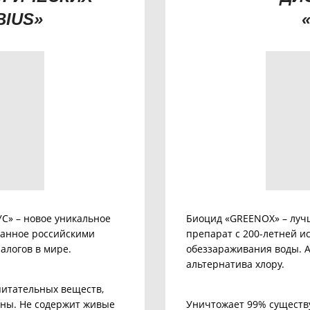
BIUS»
С» – новое уникальное
Биоцид «GREENOX» – луч
танное российскими
препарат с 200-летней и
алогов в мире.
обеззараживания воды. А
альтернатива хлору.
питательных веществ,
ины.
Не содержит живые
Уничтожает 99% существу