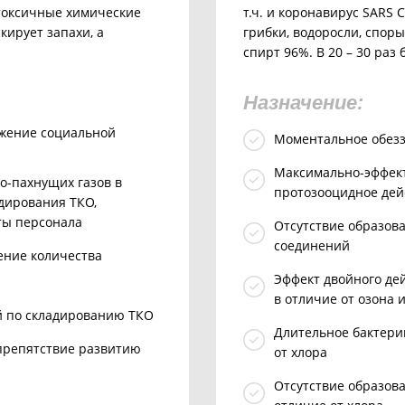
 токсичные химические
т.ч. и коронавирус SARS 
кирует запахи, а
грибки, водоросли, споры
спирт 96%. В 20 – 30 раз
Назначение:
ижение социальной
Моментальное обезз
Максимально-эффект
о-пахнущих газов в
протозооцидное дей
адирования ТКО,
ты персонала
Отсутствие образов
соединений
ение количества
Эффект двойного дей
в отличие от озона 
й по складированию ТКО
Длительное бактериц
 препятствие развитию
от хлора
Отсутствие образов