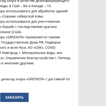
сид хлора в качестве дезинфицирующего
оды, в США – 84, в Канаде – 10.
хлора использовался для обработки зданий
А спорами сибирской язвы.
хлора использовался для уничтожения
и борьбе с последствиями урагана
рлеане (США).
хлора «GREENOX» применяется такими
 Государственная Дума РФ, Подворье
ого и всея Руси, АО «ОЭК», COVID-
 Новгород, г. Минеральные воды, эко-
а», Управление благоустройства г. Липецк,
в и многими другими.
ь диоксид хлора «GREENOX» с доставкой по
ЗАКАЗАТЬ