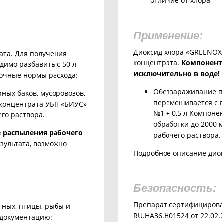
отличие от хлора
Применение:
Диоксид хлора «GREENOX»
ата. Для получения
концентрата.
Компонент
димо разбавить с 50 л
исключительно в воде!
очные нормы расхода:
Обеззараживание по
рных баков, мусоровозов,
перемешивается с в
 концентрата УБП «БИУС»
№1 + 0,5 л Компоне
го раствора.
обработки до 2000 
е распыления рабочего
рабочего раствора.
зультата, возможно
Подробное описание диок
Безопасность:
Препарат сертифицирова
тных, птицы, рыбы и
RU.HA36.H01524 от 22.02.
документацию: