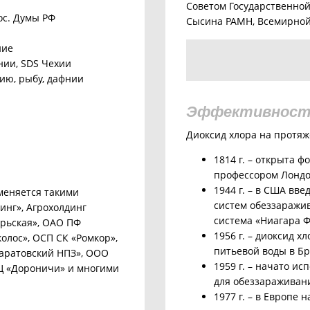
Советом Государственной
ос. Думы РФ
Сысина РАМН, Всемирной
ние
нии, SDS Чехии
ию, рыбу, дафнии
Эффективност
Диоксид хлора на протяж
1814 г. – открыта 
профессором Лондо
1944 г. – в США вв
меняется такими
систем обеззаражи
инг», Агрохолдинг
система «Ниагара Ф
брьская», ОАО ПФ
1956 г. – диоксид 
олос», ОСП СК «Ромкор»,
питьевой воды в Бр
аратовский НПЗ», ООО
1959 г. – начато и
Ц «Дороничи» и многими
для обеззараживан
1977 г. – в Европе